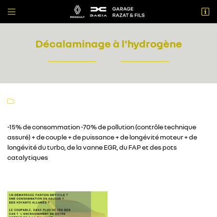


56 avenue du Lauragais
31860 Labarthe sur Leze
Décalaminage à l'hydrogène
05 61 08 66 76

-15% de consommation -70% de pollution (contrôle technique
assuré) + de couple + de puissance + de longévité moteur + de
longévité du turbo, de la vanne EGR, du FAP et des pots
Adresse email de réception

catalytiques
Recopier le code ci-contre

Rafraîchir le captcha
