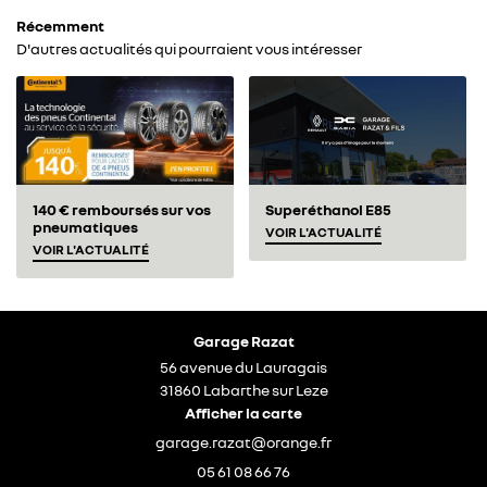
Récemment
ETHANOL
D'autres actualités qui pourraient vous intéresser
DESTOCKAGE
Rejoignez-nous
TUTOS
ACTU’
Restez infor
140 € remboursés sur vos
Superéthanol E85
pneumatiques
VOIR L'ACTUALITÉ
AVIS
VOIR L'ACTUALITÉ
Inscription Newsl
CONTACT
Garage Razat
56 avenue du Lauragais
31860 Labarthe sur Leze
Afficher la carte
05 61 08 66 76