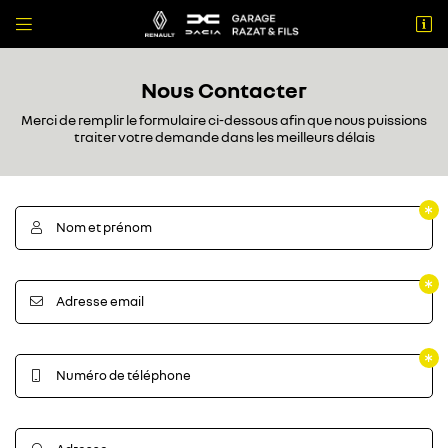


56 avenue du Lauragais
31860 Labarthe sur Leze
Nous Contacter
05 61 08 66 76
Merci de remplir le formulaire ci-dessous afin que nous puissions
traiter votre demande dans les meilleurs délais
Nom et prénom

Adresse email

Adresse email de réception

Recopier le code ci-contre

Numéro de téléphone

Rafraîchir le captcha
