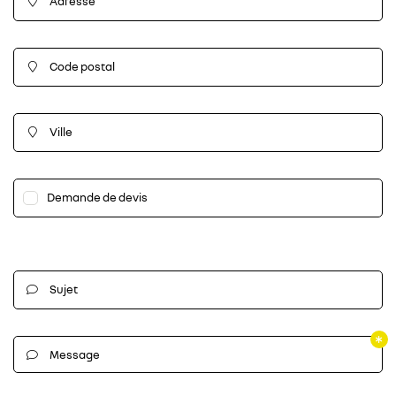
Adresse

Code postal

En cochant cette case, vous consentez à recevoir nos propositions commerciales
à l'adresse email indiqué ci-dessus. Vous pouvez vous désinscrire à tout moment
en utilisant
le formulaire de désinscription
.
Ville

Inscription
Demande de devis
Sujet

Message
