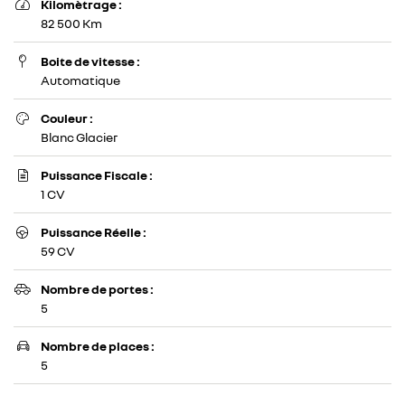
Il existe
Kilomètrage :

aujourd'hui 6
82 500 Km
vignettes
Crit’Air pour
Boite de vitesse :

les véhicules
Automatique
particuliers :
Couleur :

Blanc Glacier
Puissance Fiscale :

1 CV
Puissance Réelle :

59 CV
Nombre de portes :

5
Nombre de places :

5
ACCUEIL
Une questio