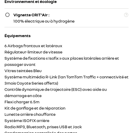
Environnement et écologie
NEUFS
Vignette CRIT'Air :

OCCASIONS
05 61 08 66 7
100% électrique ou à hydrogène
NOS ATELIERS
Équipements
ETHANOL
6 Airbags frontaux et latéraux
Régulateur-limiteur de vitesse
Système de fixations « Isofix » aux places latérales arrière et
DESTOCKAGE
Rejoignez-nous
passager avant
Vitres teintées Bleu
TUTOS
Système multimédia R-Link (1an TomTom Traffic + connectivité et
3mois Coyote Series offerts)
ACTU’
Contrôle dynamique de trajectoire (ESC) avec aide au
Restez infor
démarrage en côte
AVIS
Flexi charger 6.5m
Inscription Newsl
Kit de gonflage et de réparation
Lunette arrière chauffante
CONTACT
Système ISOFIX arrière
Radio MP3, Bluetooth, prises USB et Jack
Condamnation centralisée des portes