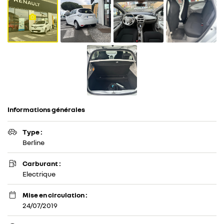
cas de pic de
pollution,
lorsque le
préfet
autorise la
circulation
différenciée.
Découvrez
toutes les
informations
Informations générales
utiles sur le
site du
Type :

ministère de
Berline
la Transition
écologique et
Carburant :

solidaire en
Electrique
vous rendant
sur
Mise en circulation :

ecologique-
24/07/2019
solidaire.gouv.fr
.