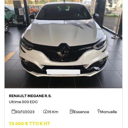
RENAULT MEGANE R.S.
Ultime 300 EDC
30/11/2023
15 Km
Essence
Manuelle




74 600 € TTC
€ HT